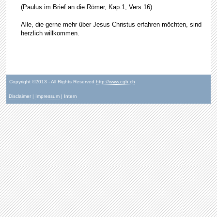
(Paulus im Brief an die Römer, Kap.1, Vers 16)
Alle, die gerne mehr über Jesus Christus erfahren möchten, sind
herzlich willkommen.
_________________________________________________________
Copyright ©2013 - All Rights Reserved
http://www.cgb.ch
Disclaimer
|
Impressum
|
Intern